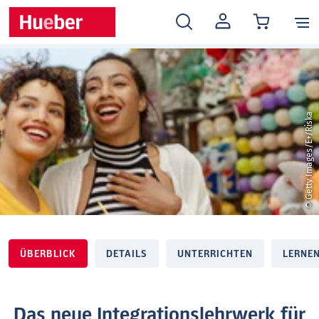
MEIN
KONTO
© Getty Images/E+/Riska
ÜBERBLICK
DETAILS
UNTERRICHTEN
LERNE
Das neue Integrationslehrwerk für