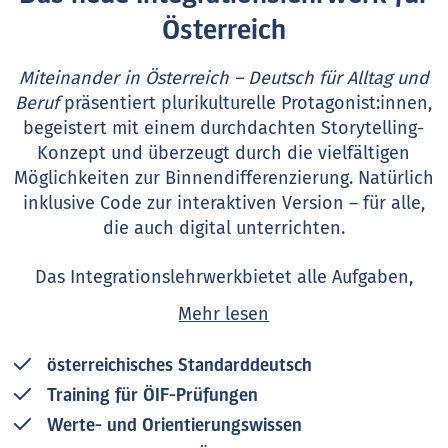
Österreich
Miteinander in Österreich – Deutsch für Alltag und
Beruf
präsentiert plurikulturelle Protagonist:innen,
begeistert mit einem durchdachten Storytelling-
Konzept und überzeugt durch die vielfältigen
Möglichkeiten zur Binnendifferenzierung. Natürlich
inklusive Code zur interaktiven Version – für alle,
die auch digital unterrichten.
Das Integrationslehrwerkbietet alle Aufgaben,
Übungen und Hörtexte in österreichischem
Mehr lesen
Standarddeutsch und passende Realien aus Alltag
und Beruf. Es setzt die Inhalte des ÖIF-
österreichisches Standarddeutsch
Rahmencurriculums inklusive des Werte- und
Training für ÖIF-Prüfungen
Orientierungswissens um und bereitet auf die
Integrationsprüfungen vor.
Werte- und Orientierungswissen