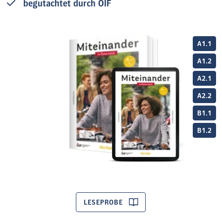
begutachtet durch ÖIF
A1.1
A1.2
A2.1
A2.2
B1.1
B1.2
LESEPROBE