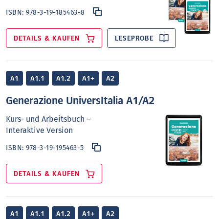
ISBN:
978-3-19-185463-8
DETAILS & KAUFEN
LESEPROBE
A1
A1.1
A1.2
A1+
A2
Generazione UniversItalia A1/A2
Kurs- und Arbeitsbuch –
Interaktive Version
ISBN:
978-3-19-195463-5
DETAILS & KAUFEN
A1
A1.1
A1.2
A1+
A2