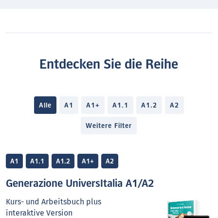
Entdecken Sie die Reihe
Alle
A1
A1+
A1.1
A1.2
A2
Weitere Filter
A1
A1.1
A1.2
A1+
A2
Generazione UniversItalia A1/A2
Kurs- und Arbeitsbuch plus
interaktive Version