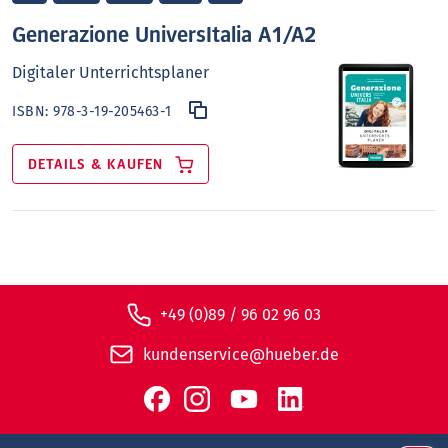
Generazione UniversItalia A1/A2
Digitaler Unterrichtsplaner
ISBN:
978-3-19-205463-1
DETAILS & KAUFEN
+49 (0)89 / 96 02 96 03
kundenservice@hueber.de