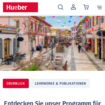
MEIN
KONTO
© Getty Images/E+/Fani Kurti
ÜBERBLICK
LEHRWERKE & PUBLIKATIONEN
Entdecken Sie unser Programm für