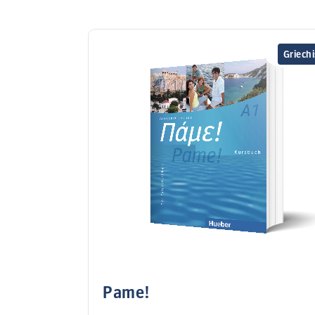
Griech
Pame!