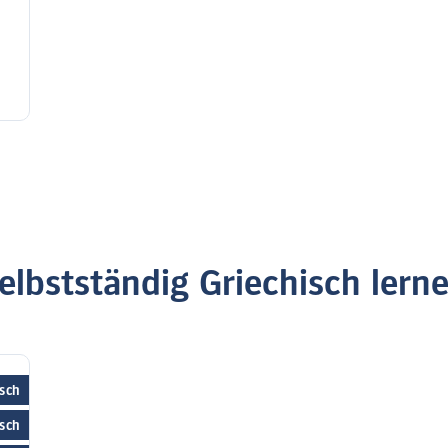
elbstständig Griechisch lern
sch
isch