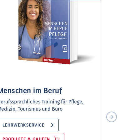
Menschen im Beruf
erufssprachliches Training für Pflege,
Miteina
edizin, Tourismus und Büro
Alltag 
LEHRWERKSERVICE
DaZ-Lehrwer
Integration
PRODUKTE & KAUFEN