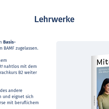
Lehrwerke
en
Basis-
m BAMF zugelassen.
inem
B1
nahtlos mit dem
rachkurs B2 weiter
edes andere
 und eignet sich
rse mit beruflichem