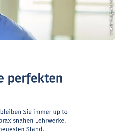
© Getty Images/E+/sturti
e perfekten
 bleiben Sie immer up to
 praxisnahen Lehrwerke,
neuesten Stand.