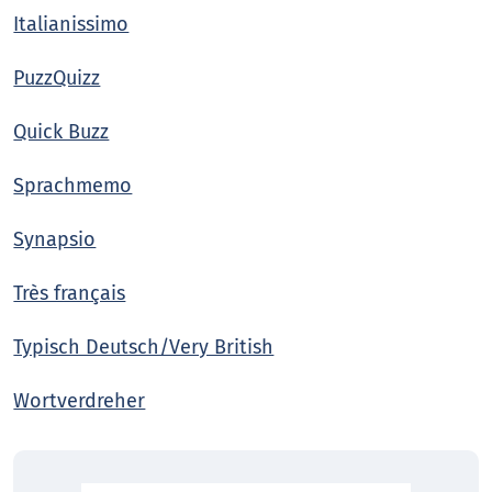
Italianissimo
PuzzQuizz
Quick Buzz
Sprachmemo
Synapsio
Très français
Typisch Deutsch/Very British
Wortverdreher