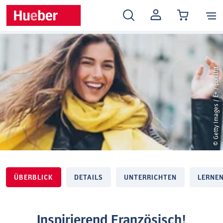
MEIN
KONTO
© Getty Images / E+ / pixelfit
ÜBERBLICK
DETAILS
UNTERRICHTEN
LERNE
Inspirierend Französisch!