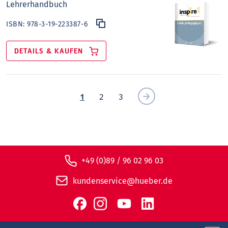
Lehrerhandbuch
ISBN:
978-3-19-223387-6
DETAILS & KAUFEN
1
2
3
+49 (0)89 / 96 02 96 03
kundenservice@hueber.de