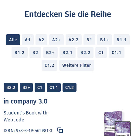
Entdecken Sie die Reihe
Alle
A1
A2
A2+
A2.2
B1
B1+
B1.1
B1.2
B2
B2+
B2.1
B2.2
C1
C1.1
C1.2
Weitere Filter
B2.2
B2+
C1
C1.1
C1.2
in company 3.0
Student’s Book with
Webcode
ISBN:
978-3-19-462981-3