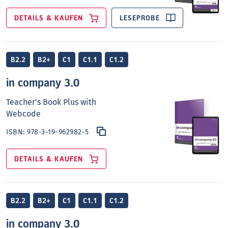
DETAILS & KAUFEN
LESEPROBE
B2.2
B2+
C1
C1.1
C1.2
in company 3.0
Teacher’s Book Plus with
Webcode
ISBN:
978-3-19-962982-5
DETAILS & KAUFEN
B2.2
B2+
C1
C1.1
C1.2
in company 3.0