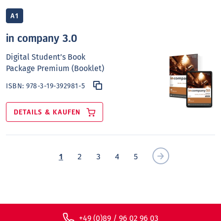
A1
in company 3.0
Digital Student’s Book
Package Premium (Booklet)
ISBN:
978-3-19-392981-5
DETAILS & KAUFEN
1
2
3
4
5
+49 (0)89 / 96 02 96 03