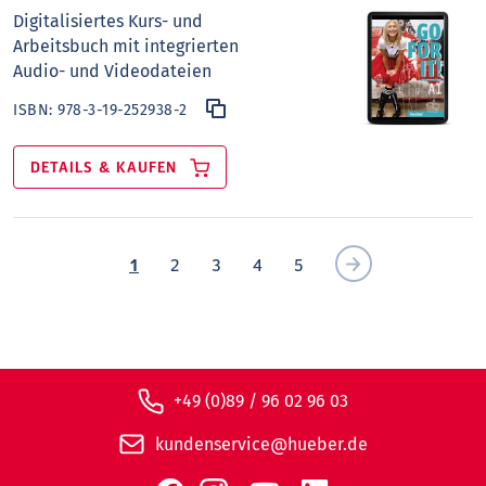
Digitalisiertes Kurs- und
Arbeitsbuch mit integrierten
Audio- und Videodateien
ISBN:
978-3-19-252938-2
DETAILS & KAUFEN
1
2
3
4
5
+49 (0)89 / 96 02 96 03
kundenservice@hueber.de