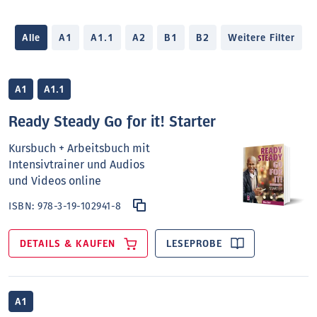
Alle
A1
A1.1
A2
B1
B2
Weitere Filter
A1
A1.1
Ready Steady Go for it! Starter
Kursbuch + Arbeitsbuch mit
Intensivtrainer und Audios
und Videos online
ISBN:
978-3-19-102941-8
DETAILS & KAUFEN
LESEPROBE
A1