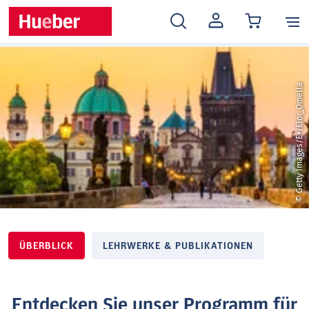
MEIN
KONTO
© Getty Images/E+/Eloi_Omella
ÜBERBLICK
LEHRWERKE & PUBLIKATIONEN
Entdecken Sie unser Programm für