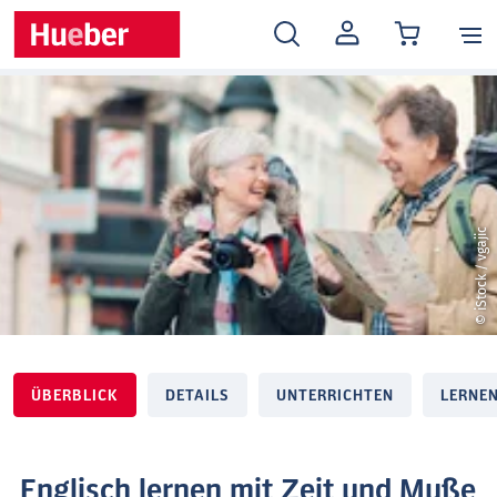
MEIN
KONTO
© iStock / vgajic
ÜBERBLICK
DETAILS
UNTERRICHTEN
LERNE
Englisch lernen mit Zeit und Muße