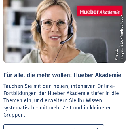
v
©
G
e
t
t
y
I
m
a
g
e
s
/
i
S
t
o
c
k
/
A
n
d
r
e
y
P
o
p
o
Für alle, die mehr wollen: Hueber Akademie
Tauchen Sie mit den neuen, intensiven Online-
Fortbildungen der Hueber Akademie tiefer in die
Themen ein, und erweitern Sie Ihr Wissen
systematisch – mit mehr Zeit und in kleineren
Gruppen.