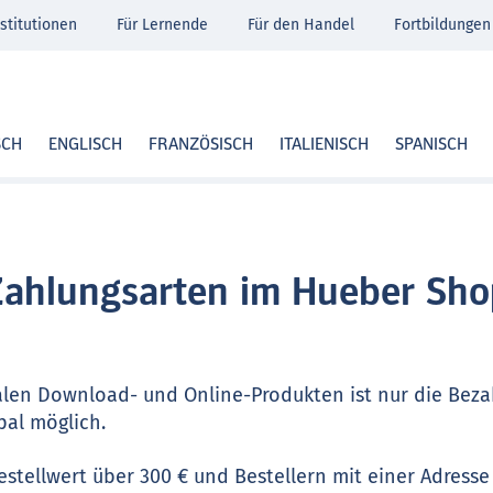
stitutionen
Für Lernende
Für den Handel
Fortbildungen
SCH
ENGLISCH
FRANZÖSISCH
ITALIENISCH
SPANISCH
ahlungsarten im Hueber Sh
alen Download- und Online-Produkten ist nur die Beza
pal möglich.
estellwert über 300 € und Bestellern mit einer Adres