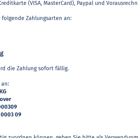
reditkarte (VISA, MasterCard), Paypal und Vorausrechn
 folgende Zahlungsarten an:
ng
d die Zahlung sofort fällig.
 an:
 KG
over
7000309
 0003 09
chtig zuordnen können, geben Sie bitte als Verwendun