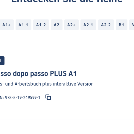
A1+
A1.1
A1.2
A2
A2+
A2.1
A2.2
B1
1
sso dopo passo PLUS A1
s- und Arbeitsbuch plus interaktive Version
BN:
978-3-19-249599-1