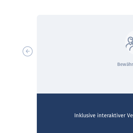
nklusive Hueber
Videocorso und
Bewähr
interaktiv
Videogrammatica
Inklusive interaktiver 