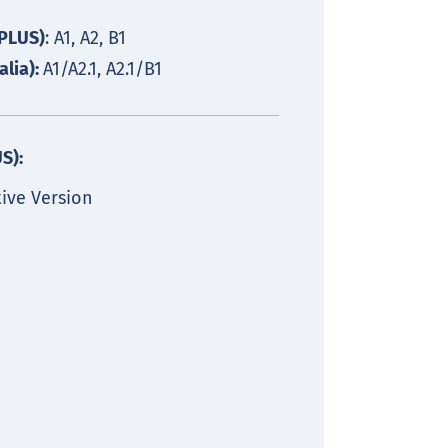
PLUS)
: A1, A2, B1
alia):
A1/A2.1, A2.1/B1
S):
tive Version