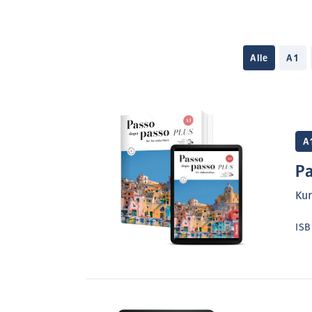
Alle
A1
A
Pa
Kur
IS