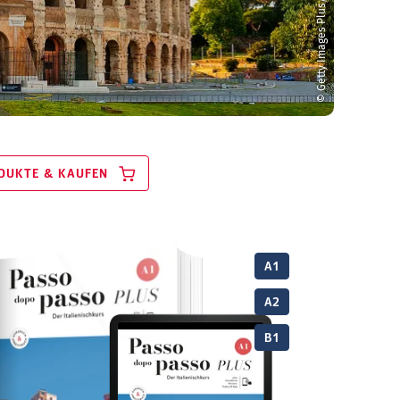
© Getty Images Plus/iStock/vwalakte
DUKTE & KAUFEN
A1
A2
B1