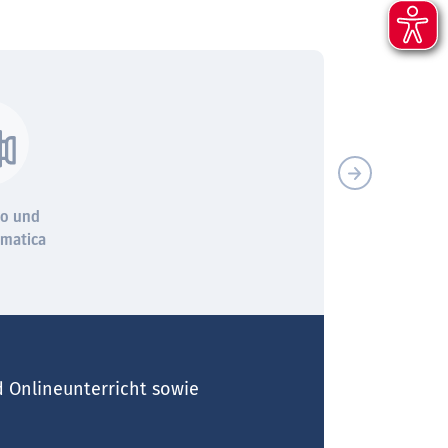
so und
Bewährtes Konzept
matica
d Onlineunterricht sowie
er