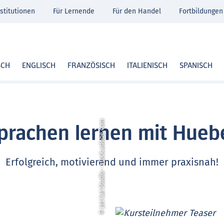
stitutionen
Für Lernende
Für den Handel
Fortbildungen
SCH
ENGLISCH
FRANZÖSISCH
ITALIENISCH
SPANISCH
© Jet Cat Studio - stock.adobe.com
prachen lernen mit Hueb
Erfolgreich, motivierend und immer praxisnah!