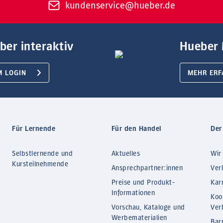
kundenservice@hueber.de
ber interaktiv
Hueber 
M LOGIN
MEHR ERF
Für Lernende
Für den Handel
Der
Selbstlernende und
Aktuelles
Wir
Kursteilnehmende
Ansprechpartner:innen
Ver
Preise und Produkt-
Kar
Informationen
Koo
Vorschau, Kataloge und
Ver
Werbematerialien
Barr