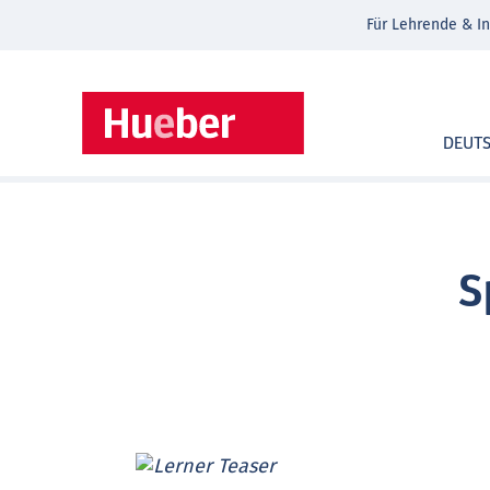
Für Lehrende & In
DEUT
S