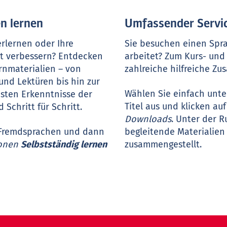
n lernen
Umfassender Servic
rlernen oder Ihre
Sie besuchen einen Spr
lt verbessern? Entdecken
arbeitet? Zum Kurs- und
rnmaterialien – von
zahlreiche hilfreiche Zu
und Lektüren bis hin zur
Wählen Sie einfach unte
sten Erkenntnisse der
Titel aus und klicken a
 Schritt für Schritt.
Downloads
. Unter der R
0 Fremdsprachen und dann
begleitende Materialien 
ionen
Selbstständig lernen
zusammengestellt.