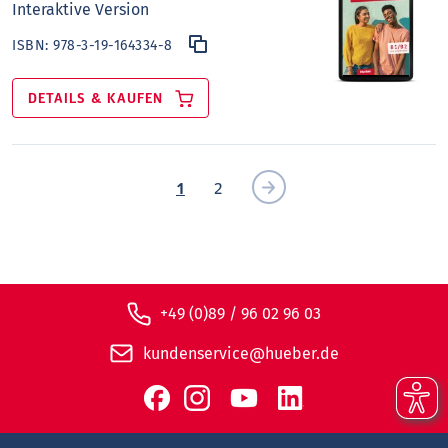
Interaktive Version
ISBN:
978-3-19-164334-8
DETAILS & KAUFEN
1
2
+49 (0)89 / 96 02 96 03
kundenservice@hueber.de