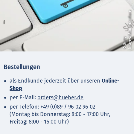
e
©
G
e
t
t
y
I
m
a
g
e
s
/
i
S
t
o
c
k
/
d
o
n
f
i
o
r
Bestellungen
als Endkunde jederzeit über unseren
Online-
Shop
per E-Mail:
orders@hueber.de
per Telefon: +49 (0)89 / 96 02 96 02
(Montag bis Donnerstag: 8:00 - 17:00 Uhr,
Freitag: 8:00 - 16:00 Uhr)