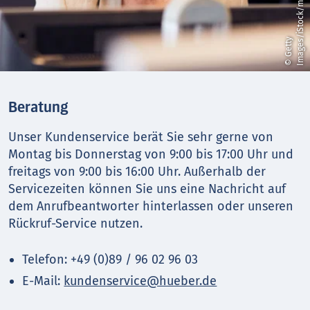
©
G
e
t
t
y
I
m
a
g
e
s
/
i
S
t
o
c
k
/
m
o
n
k
e
y
b
u
s
i
n
e
s
s
i
m
a
g
e
Beratung
Unser Kundenservice berät Sie sehr gerne von
Montag bis Donnerstag von 9:00 bis 17:00 Uhr und
freitags von 9:00 bis 16:00 Uhr. Außerhalb der
Servicezeiten können Sie uns eine Nachricht auf
dem Anrufbeantworter hinterlassen oder unseren
Rückruf-Service nutzen.
Telefon: +49 (0)89 / 96 02 96 03
E-Mail:
kundenservice@hueber.de