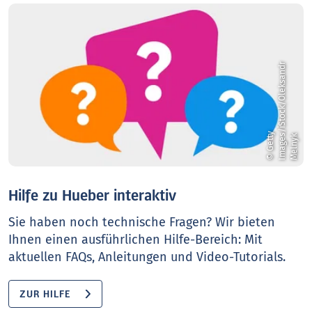
r
©
G
e
t
t
y
I
m
a
g
e
s
/
i
S
t
o
c
k
/
O
l
e
k
s
a
n
d
M
e
l
n
y
k
Hilfe zu Hueber interaktiv
Sie haben noch technische Fragen? Wir bieten
Ihnen einen ausführlichen Hilfe-Bereich: Mit
aktuellen FAQs, Anleitungen und Video-Tutorials.
ZUR HILFE