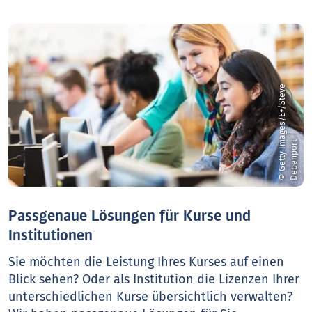
©
G
e
t
t
y
I
a
g
e
s
/
E
+
/
S
t
e
v
e
D
e
b
e
n
p
o
r
m
t
Passgenaue Lösungen für Kurse und
Institutionen
Sie möchten die Leistung Ihres Kurses auf einen
Blick sehen? Oder als Institution die Lizenzen Ihrer
unterschiedlichen Kurse übersichtlich verwalten?