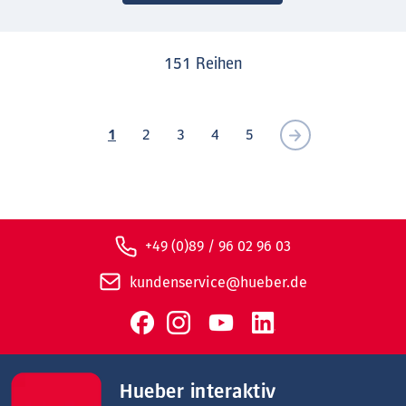
151
Reihen
1
2
3
4
5
+49 (0)89 / 96 02 96 03
kundenservice@hueber.de
Hueber interaktiv