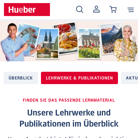
MEIN
KONTO
1
©
C
o
y
r
i
g
h
t
s
u
n
t
e
r
/
c
o
p
r
i
g
h
t
s
#
p
:
y
ÜBERBLICK
LEHRWERKE & PUBLIKATIONEN
AKTU
FINDEN SIE DAS PASSENDE LERNMATERIAL
Unsere Lehrwerke und
Publikationen im Überblick