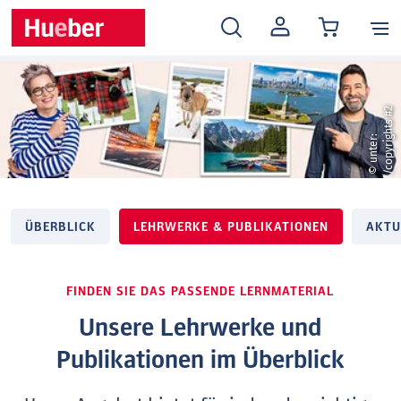
MEIN
KONTO
2
©
u
n
t
e
r
:
/
c
o
p
y
r
i
g
h
t
s
#
ÜBERBLICK
LEHRWERKE & PUBLIKATIONEN
AKTU
FINDEN SIE DAS PASSENDE LERNMATERIAL
Unsere Lehrwerke und
Publikationen im Überblick