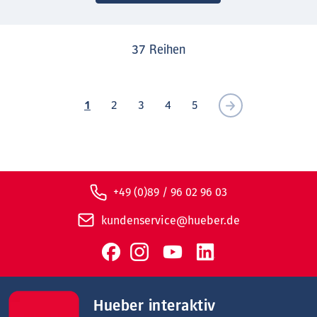
37
Reihen
1
2
3
4
5
+49 (0)89 / 96 02 96 03
kundenservice@hueber.de
Hueber interaktiv