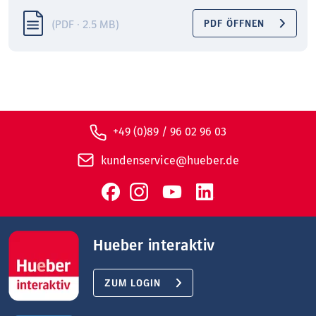
(PDF · 2.5 MB)
PDF ÖFFNEN
+49 (0)89 / 96 02 96 03
kundenservice@hueber.de
Hueber interaktiv
ZUM LOGIN