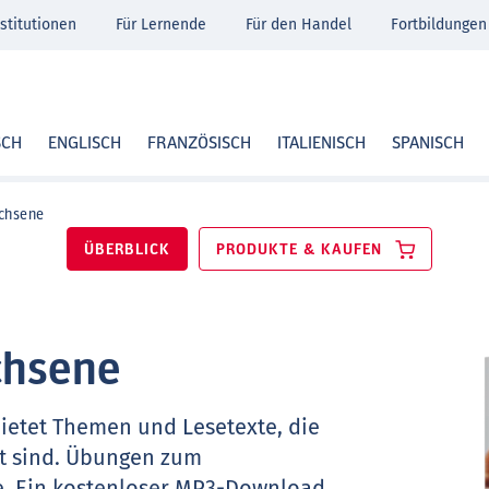
stitutionen
Für Lernende
Für den Handel
Fortbildungen
SCH
ENGLISCH
FRANZÖSISCH
ITALIENISCH
SPANISCH
chsene
ÜBERBLICK
PRODUKTE & KAUFEN
chsene
ietet Themen und Lesetexte, die
t sind. Übungen zum
e. Ein kostenloser MP3-Download