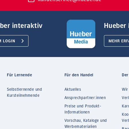
ber interaktiv
Hueber 
M LOGIN
MEHR ERF
Für Lernende
Für den Handel
Der
Selbstlernende und
Aktuelles
Wir
Kursteilnehmende
Ansprechpartner:innen
Ver
Preise und Produkt-
Kar
Informationen
Koo
Vorschau, Kataloge und
Ver
Werbematerialien
Barr