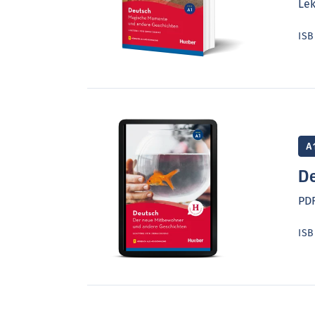
Lek
IS
A
De
PD
IS