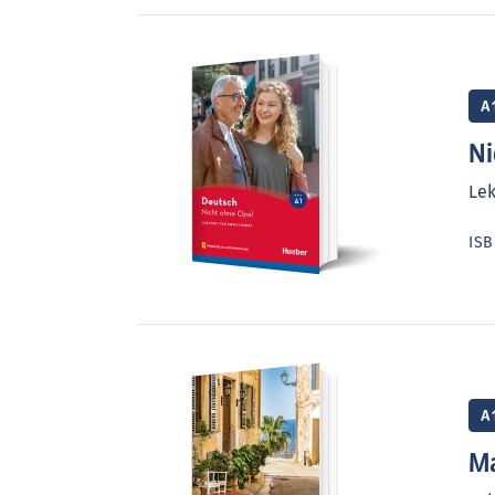
A
Ni
Lek
IS
A
Ma