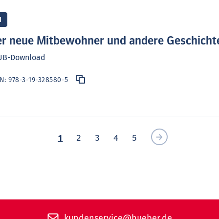
1
r neue Mitbewohner und andere Geschicht
UB-Download
BN:
978-3-19-328580-5
1
2
3
4
5
kundenservice@hueber.de