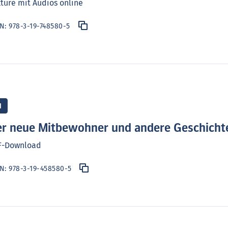
türe mit Audios online
BN:
978-3-19-748580-5
1
r neue Mitbewohner und andere Geschicht
F-Download
BN:
978-3-19-458580-5