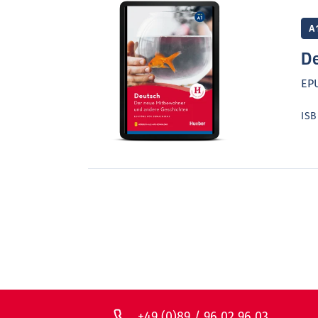
A
De
EP
IS
+49 (0)89 / 96 02 96 03