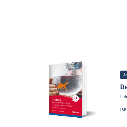
A
De
Lek
IS