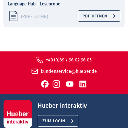
Language Hub - Leseprobe
(PDF · 5.7 MB)
PDF ÖFFNEN
+49 (0)89 / 96 02 96 03
kundenservice@hueber.de
Hueber interaktiv
ZUM LOGIN