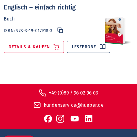
Englisch – einfach richtig
Buch
ISBN:
978-3-19-017918-3
DETAILS & KAUFEN
LESEPROBE
+49 (0)89 / 96 02 96 03
kundenservice@hueber.de