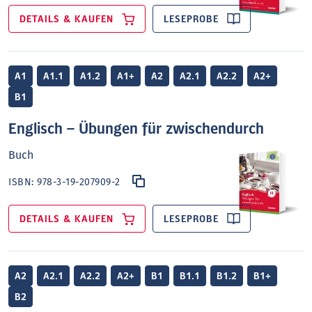
DETAILS & KAUFEN
LESEPROBE
A1
A1.1
A1.2
A1+
A2
A2.1
A2.2
A2+
B1
Englisch – Übungen für zwischendurch
Buch
ISBN:
978-3-19-207909-2
DETAILS & KAUFEN
LESEPROBE
A2
A2.1
A2.2
A2+
B1
B1.1
B1.2
B1+
B2