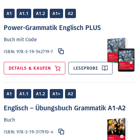
A1
A1.1
A1.2
A1+
A2
Power-Grammatik Englisch PLUS
Buch mit Code
ISBN:
978-3-19-542719-7
DETAILS & KAUFEN
LESEPROBE
A1
A1.1
A1.2
A1+
A2
Englisch – Übungsbuch Grammatik A1-A2
Buch
ISBN:
978-3-19-317910-4