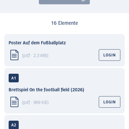
16 Elemente
Poster Auf dem Fußballplatz
(pdf · 2.3 MB)
LOGIN
A1
Brettspiel On the football field (2026)
(pdf · 969 KB)
LOGIN
A2